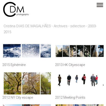
Cristina DIAS DE MAGALHÃES - Archives - sélection - 2003-
2015
2015 Ephémère
2013 HK Cityescape
2012 NY City escape
2012 Meeting Points