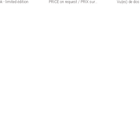
- limited édition
PRICE on request / PRIX sur
Vu(es) de dos 
demande
création, Par