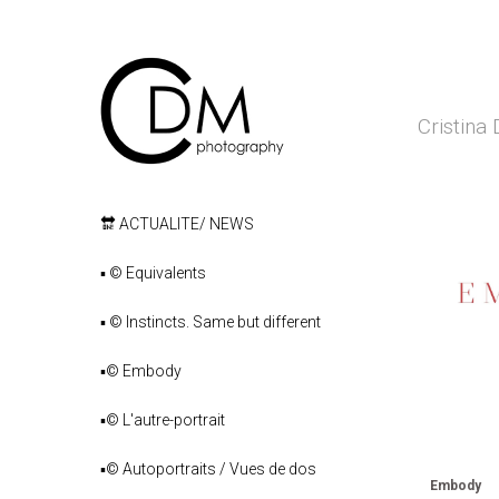
Cristin
🔛 ACTUALITE/ NEWS
▪️ ©️ Equivalents
▪️ ©️ Instincts. Same but different
▪️©️ Embody
▪️©️ L'autre-portrait
▪️©️ Autoportraits / Vues de dos
Embody