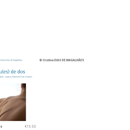
© Cristina
DIAS DE MAGALH
ÃES
os
€15.50