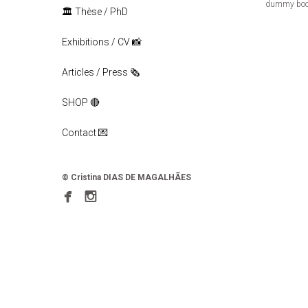
dummy book 
🏛️ Thèse / PhD
Exhibitions / CV 📸
Articles / Press 🗞️
SHOP 🔴
Contact 💌
© Cristina
DIAS DE MAGALH
ÃES