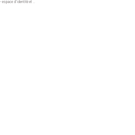
- espace d'identité et de
is, L'Harmattan, 2016